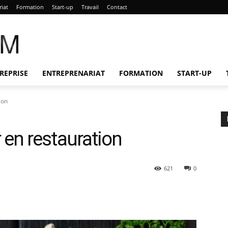
riat
Formation
Start-up
Travail
Contact
AM
REPRISE
ENTREPRENARIAT
FORMATION
START-UP
ion
en restauration
621
0