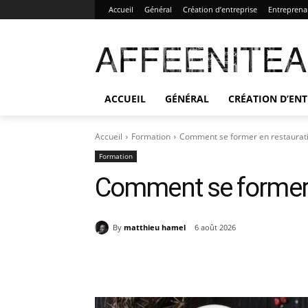
Accueil
Général
Création d’entreprise
Entreprena
AFFEENITE
ACCUEIL
GÉNÉRAL
CRÉATION D’ENT
Accueil
Formation
Comment se former en restaurat
Formation
Comment se former 
By
matthieu hamel
6 août 2026
Partager