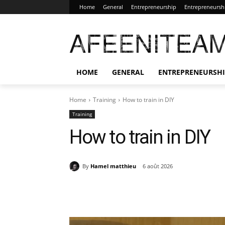
Home
General
Entrepreneurship
Entrepreneursh
AFEENITEA
HOME
GENERAL
ENTREPRENEURSH
Home
Training
How to train in DIY
Training
How to train in DIY
By
Hamel matthieu
6 août 2026
Share