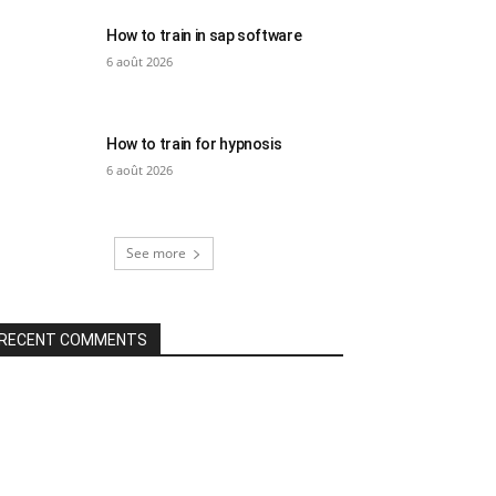
How to train in sap software
6 août 2026
How to train for hypnosis
6 août 2026
See more
RECENT COMMENTS