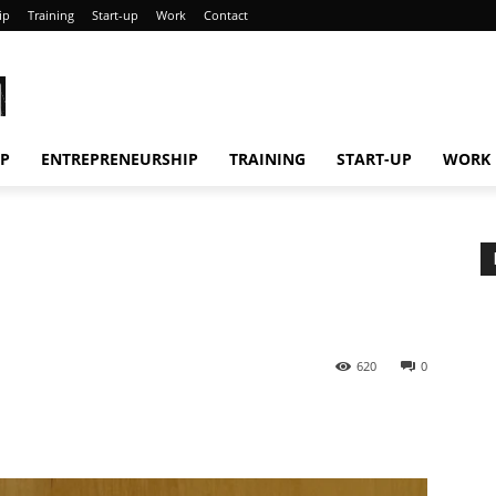
ip
Training
Start-up
Work
Contact
M
IP
ENTREPRENEURSHIP
TRAINING
START-UP
WORK
620
0