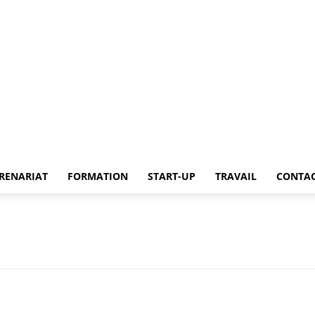
up
Travail
Contact
RENARIAT
FORMATION
START-UP
TRAVAIL
CONTA