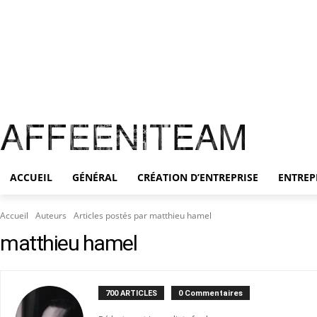
Accueil
Général
Création d’entreprise
Entreprenariat
Formation
Start-
AFFEENITEAM
ACCUEIL
GÉNÉRAL
CRÉATION D’ENTREPRISE
ENTREP
Accueil
Auteurs
Articles postés par matthieu hamel
matthieu hamel
700 ARTICLES
0 Commentaires