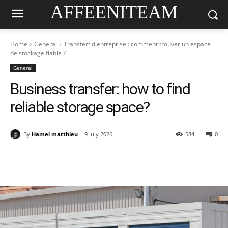
AFFEENITEAM
Home
General
Transfert d'entreprise : comment trouver un espace
de stockage fiable ?
General
Business transfer: how to find
reliable storage space?
By
Hamel matthieu
9 July 2026
584
0