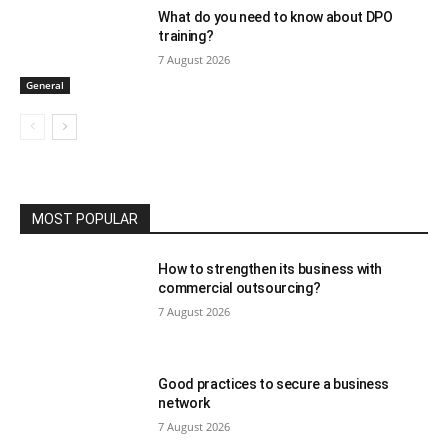
What do you need to know about DPO
training?
7 August 2026
General
MOST POPULAR
How to strengthen its business with
commercial outsourcing?
7 August 2026
Good practices to secure a business
network
7 August 2026