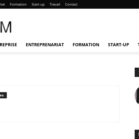
riat
Formation
Start-up
Travail
Contact
AM
REPRISE
ENTREPRENARIAT
FORMATION
START-UP
es