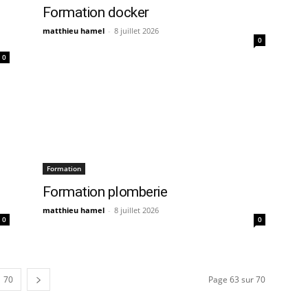
Formation docker
matthieu hamel
-
8 juillet 2026
0
0
Formation
Formation plomberie
matthieu hamel
-
8 juillet 2026
0
0
70
Page 63 sur 70