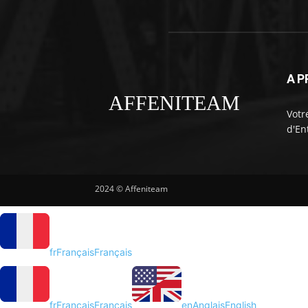
A P
AFFENITEAM
Votr
d'En
2024 © Affeniteam
fr
Français
Français
fr
Français
Français
en
Anglais
English