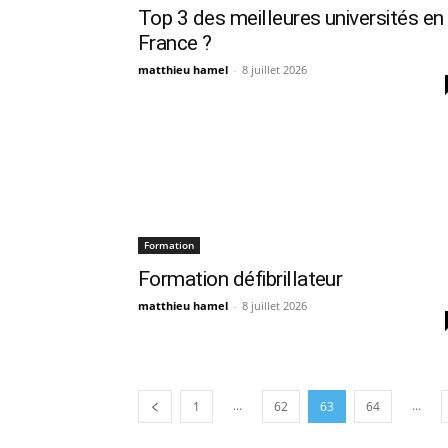
Top 3 des meilleures universités en
France ?
matthieu hamel
-
8 juillet 2026
Formation
Formation défibrillateur
matthieu hamel
-
8 juillet 2026
...
...
1
62
63
64