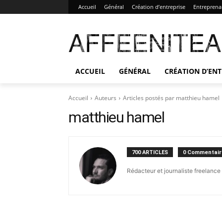
Accueil
Général
Création d’entreprise
Entreprena
AFFEENITE
ACCUEIL
GÉNÉRAL
CRÉATION D’ENT
Accueil
Auteurs
Articles postés par matthieu hamel
matthieu hamel
700 ARTICLES
0 Commentair
Rédacteur et journaliste freelance