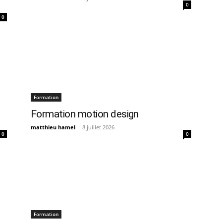
0
0
Formation
Formation motion design
matthieu hamel
-
8 juillet 2026
0
0
Formation