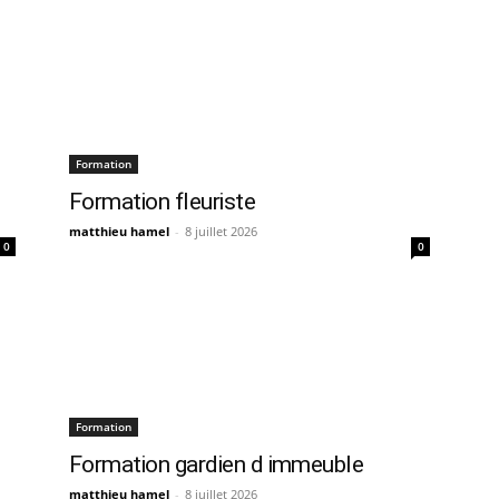
Formation
Formation fleuriste
matthieu hamel
-
8 juillet 2026
0
0
Formation
Formation gardien d immeuble
matthieu hamel
-
8 juillet 2026